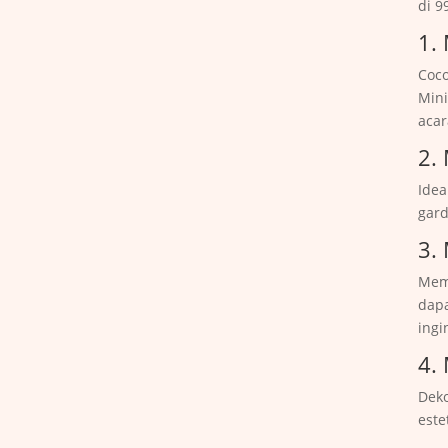
di 9
1.
Coco
Min
acar
2.
Idea
gard
3.
Memb
dap
ingi
4.
Deko
este