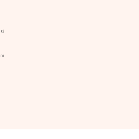
si
ni