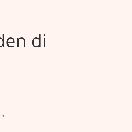
den di
an