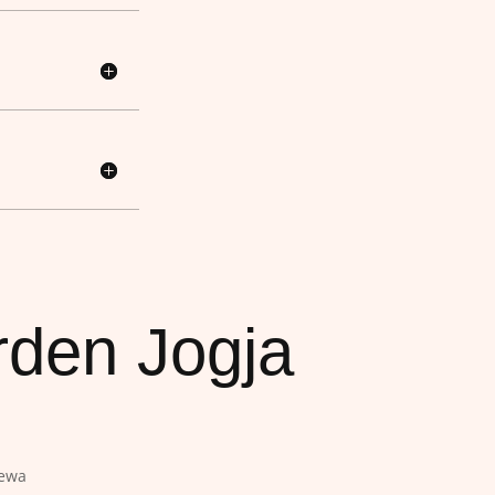
rden Jogja
sewa