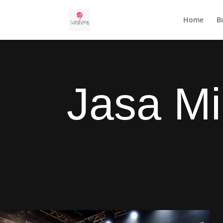
Home
B
Jasa Mi