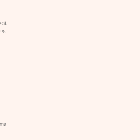
cil.
ang
ema