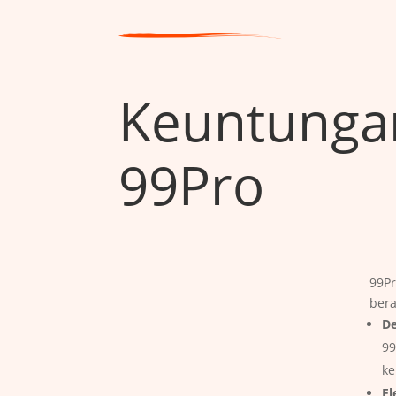
Keuntungan
99Pro
99P
bera
De
99
ke
Fl