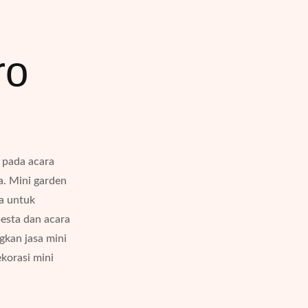
ro
 pada acara
a. Mini garden
a untuk
esta dan acara
gkan jasa mini
ekorasi mini