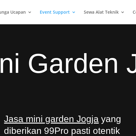
unga Ucapan
Event Support
Sewa Alat Teknik
C
ni Garden 
Jasa mini garden Jogja
yang
diberikan 99Pro pasti otentik