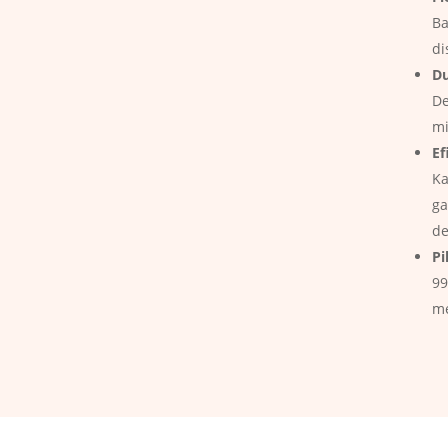
Ba
di
Du
De
mi
Ef
Ka
ga
de
Pi
99
me