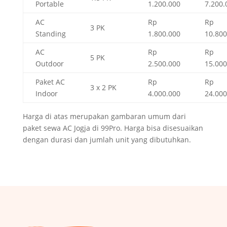
Portable
1.200.000
7.200.
AC
Rp
Rp
3 PK
Standing
1.800.000
10.800
AC
Rp
Rp
5 PK
Outdoor
2.500.000
15.000
Paket AC
Rp
Rp
3 x 2 PK
Indoor
4.000.000
24.000
Harga di atas merupakan gambaran umum dari
paket sewa AC Jogja di 99Pro. Harga bisa disesuaikan
dengan durasi dan jumlah unit yang dibutuhkan.