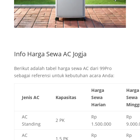
Info Harga Sewa AC Jogja
Berikut adalah tabel harga sewa AC dari 99Pro
sebagai referensi untuk kebutuhan acara Anda:
Harga
Harga
Jenis AC
Kapasitas
Sewa
Sewa
Harian
Mingg
AC
Rp
Rp
2 PK
Standing
1.500.000
9.000.
AC
Rp
Rp
1.5 PK